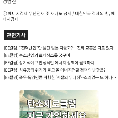
정범진
ⓒ 에너지경제 무단전재 및 재배포 금지 / 대한민국 경제의 힘, 에
너지경제
관련기사
[EE칼럼] “전력난민”만 남긴 일본 자율화?…진짜 교훈은 따로 있다
[EE칼럼] 수소산업의 르네상스를 꿈꾸며
[EE칼럼] 장기적이고 안정적인 에너지 정책이 필요하다
[EE칼럼] 석유공급 위기가 몰고 올 에너지전환 정책의 방향은?
[EE칼럼] 폭우·폭염만큼 위험한 ‘계절의 무너짐’--소리없는 또 하나의
기후재난