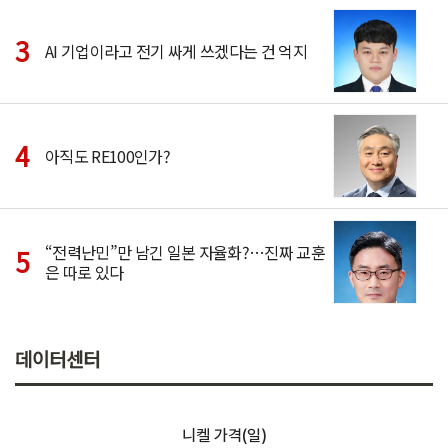
AI 기업이라고 전기 싸게 쓰겠다는 건 억지
아직도 RE100인가?
“전력난민”만 남긴 일본 자율화?…진짜 교훈
은 따로 있다
데이터센터
니켈 가격(일)