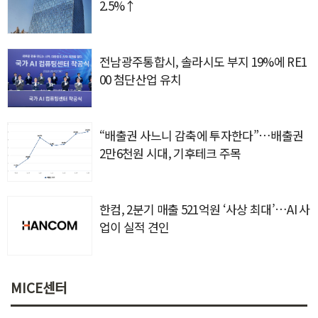
2.5%↑
전남광주통합시, 솔라시도 부지 19%에 RE1
00 첨단산업 유치
“배출권 사느니 감축에 투자한다”…배출권
2만6천원 시대, 기후테크 주목
한컴, 2분기 매출 521억원 ‘사상 최대’…AI 사
업이 실적 견인
MICE센터