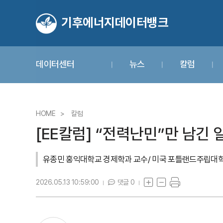
기후에너지데이터뱅크
데이터센터
뉴스
칼럼
HOME
칼럼
[EE칼럼] “전력난민”만 남긴
유종민 홍익대학교 경제학과 교수/ 미국 포틀랜드주립대
2026.05.13 10:59:00
댓글 0