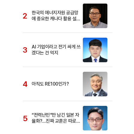
한국의 에너지자원 공급망
에 중요한 캐나다 활용 설명
서
AI 기업이라고 전기 싸게 쓰
겠다는 건 억지
아직도 RE100인가?
“전력난민”만 남긴 일본 자
율화?…진짜 교훈은 따로
있다