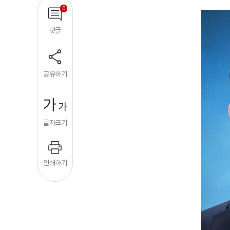
0
댓글
공유하기
가
가
글자크기
인쇄하기