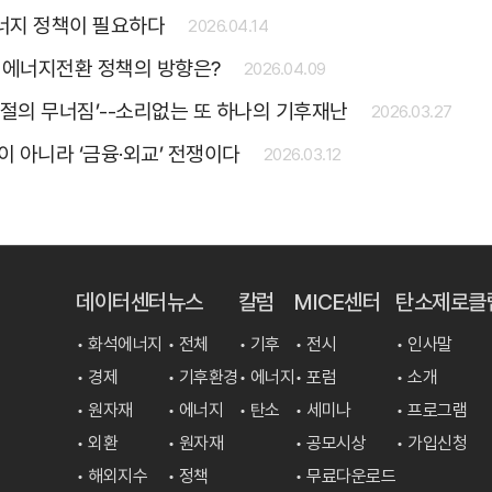
에너지 정책이 필요하다
2026.04.14
올 에너지전환 정책의 방향은?
2026.04.09
‘계절의 무너짐’--소리없는 또 하나의 기후재난
2026.03.27
쟁이 아니라 ‘금융·외교’ 전쟁이다
2026.03.12
데이터센터
뉴스
칼럼
MICE센터
탄소제로클
• 화석에너지
• 전체
• 기후
• 전시
• 인사말
• 경제
• 기후환경
• 에너지
• 포럼
• 소개
• 원자재
• 에너지
• 탄소
• 세미나
• 프로그램
• 외환
• 원자재
• 공모시상
• 가입신청
• 해외지수
• 정책
• 무료다운로드