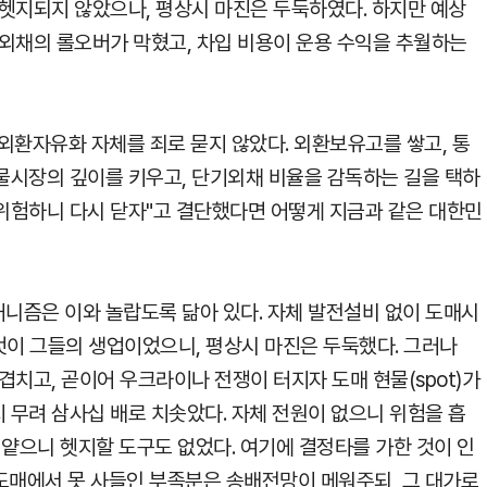
헷지되지 않았으나, 평상시 마진은 두둑하였다. 하지만 예상
외채의 롤오버가 막혔고, 차입 비용이 운용 수익을 추월하는
외환자유화 자체를 죄로 묻지 않았다. 외환보유고를 쌓고, 통
물시장의 깊이를 키우고, 단기외채 비율을 감독하는 길을 택하
 위험하니 다시 닫자"고 결단했다면 어떻게 지금과 같은 대한민
니즘은 이와 놀랍도록 닮아 있다. 자체 발전설비 없이 도매시
 것이 그들의 생업이었으니, 평상시 마진은 두둑했다. 그러나
 겹치고, 곧이어 우크라이나 전쟁이 터지자 도매 현물(spot)가
지 무려 삼사십 배로 치솟았다. 자체 전원이 없으니 위험을 흡
 얕으니 헷지할 도구도 없었다. 여기에 결정타를 가한 것이 인
다. 도매에서 못 사들인 부족분은 송배전망이 메워주되, 그 대가로