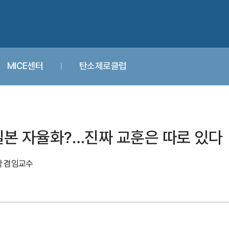
MICE센터
탄소제로클럽
 일본 자율화?…진짜 교훈은 따로 있다
학 겸임교수