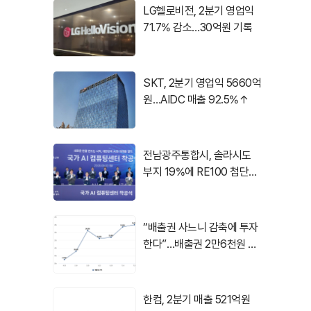
LG헬로비전, 2분기 영업익
71.7% 감소…30억원 기록
SKT, 2분기 영업익 5660억
원…AIDC 매출 92.5%↑
전남광주통합시, 솔라시도
부지 19%에 RE100 첨단산
업 유치
“배출권 사느니 감축에 투자
한다”…배출권 2만6천원 시
대, 기후테크 주목
한컴, 2분기 매출 521억원