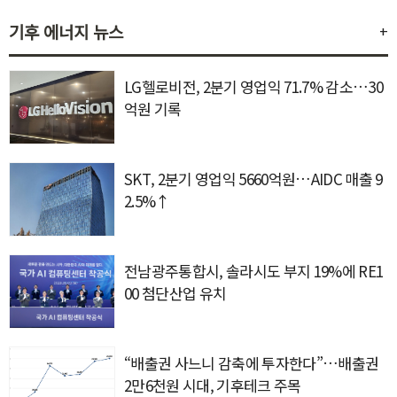
기후 에너지 뉴스
+
LG헬로비전, 2분기 영업익 71.7% 감소…30
억원 기록
SKT, 2분기 영업익 5660억원…AIDC 매출 9
2.5%↑
전남광주통합시, 솔라시도 부지 19%에 RE1
00 첨단산업 유치
“배출권 사느니 감축에 투자한다”…배출권
2만6천원 시대, 기후테크 주목