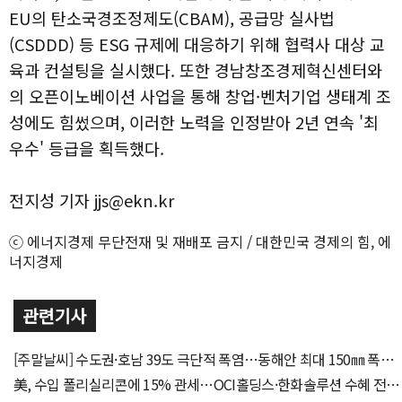
EU의 탄소국경조정제도(CBAM), 공급망 실사법
(CSDDD) 등 ESG 규제에 대응하기 위해 협력사 대상 교
육과 컨설팅을 실시했다. 또한 경남창조경제혁신센터와
의 오픈이노베이션 사업을 통해 창업·벤처기업 생태계 조
성에도 힘썼으며, 이러한 노력을 인정받아 2년 연속 '최
우수' 등급을 획득했다.
전지성 기자 jjs@ekn.kr
ⓒ 에너지경제 무단전재 및 재배포 금지 / 대한민국 경제의 힘, 에
너지경제
관련기사
[주말날씨] 수도권·호남 39도 극단적 폭염…동해안 최대 150㎜ 폭우
비상
美, 수입 폴리실리콘에 15% 관세…OCI홀딩스·한화솔루션 수혜 전