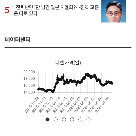
“전력난민”만 남긴 일본 자율화?…진짜 교훈
은 따로 있다
데이터센터
니켈 가격(일)