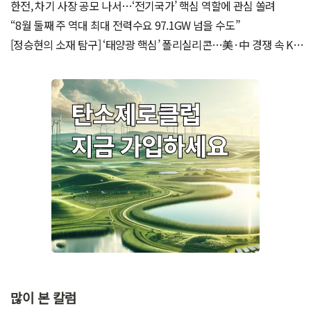
망
한전, 차기 사장 공모 나서…‘전기국가’ 핵심 역할에 관심 쏠려
“8월 둘째 주 역대 최대 전력수요 97.1GW 넘을 수도”
[정승현의 소재 탐구] ‘태양광 핵심’ 폴리실리콘…美·中 경쟁 속 K태
양광 실익 모색
많이 본 칼럼