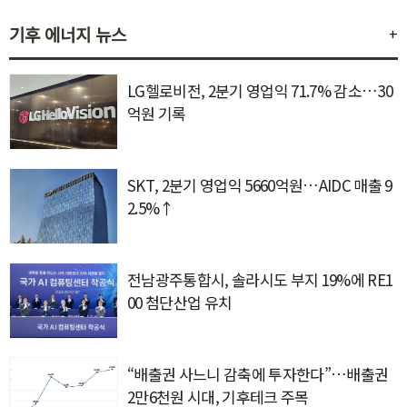
기후 에너지 뉴스
+
LG헬로비전, 2분기 영업익 71.7% 감소…30
억원 기록
SKT, 2분기 영업익 5660억원…AIDC 매출 9
2.5%↑
전남광주통합시, 솔라시도 부지 19%에 RE1
00 첨단산업 유치
“배출권 사느니 감축에 투자한다”…배출권
2만6천원 시대, 기후테크 주목