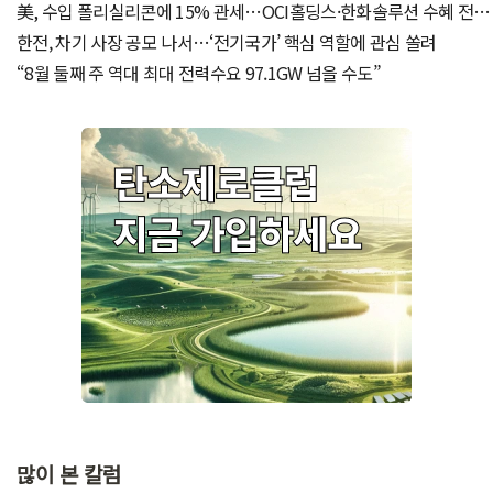
비상
美, 수입 폴리실리콘에 15% 관세…OCI홀딩스·한화솔루션 수혜 전
망
한전, 차기 사장 공모 나서…‘전기국가’ 핵심 역할에 관심 쏠려
“8월 둘째 주 역대 최대 전력수요 97.1GW 넘을 수도”
많이 본 칼럼