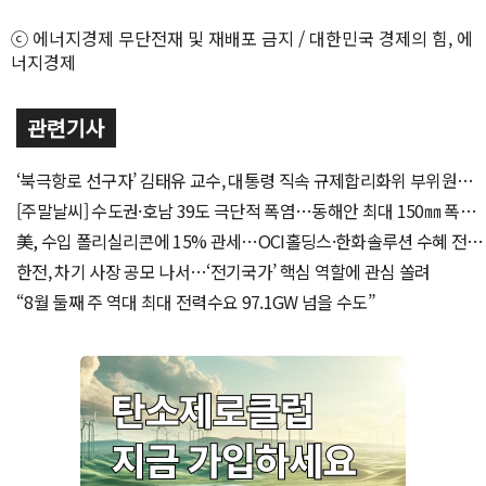
ⓒ 에너지경제 무단전재 및 재배포 금지 / 대한민국 경제의 힘, 에
너지경제
관련기사
‘북극항로 선구자’ 김태유 교수, 대통령 직속 규제합리화위 부위원장
위촉
[주말날씨] 수도권·호남 39도 극단적 폭염…동해안 최대 150㎜ 폭우
비상
美, 수입 폴리실리콘에 15% 관세…OCI홀딩스·한화솔루션 수혜 전
망
한전, 차기 사장 공모 나서…‘전기국가’ 핵심 역할에 관심 쏠려
“8월 둘째 주 역대 최대 전력수요 97.1GW 넘을 수도”