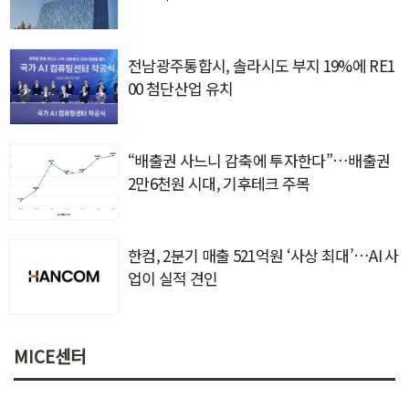
전남광주통합시, 솔라시도 부지 19%에 RE1
00 첨단산업 유치
“배출권 사느니 감축에 투자한다”…배출권
2만6천원 시대, 기후테크 주목
한컴, 2분기 매출 521억원 ‘사상 최대’…AI 사
업이 실적 견인
MICE센터