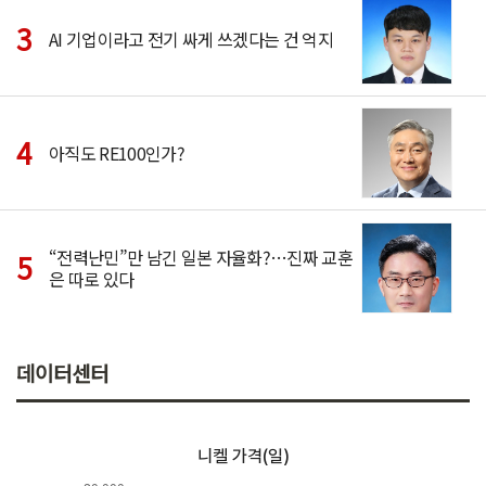
AI 기업이라고 전기 싸게 쓰겠다는 건 억지
아직도 RE100인가?
“전력난민”만 남긴 일본 자율화?…진짜 교훈
은 따로 있다
데이터센터
니켈 가격(일)