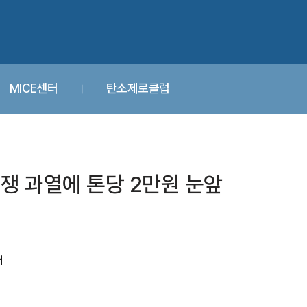
MICE센터
탄소제로클럽
쟁 과열에 톤당 2만원 눈앞
어