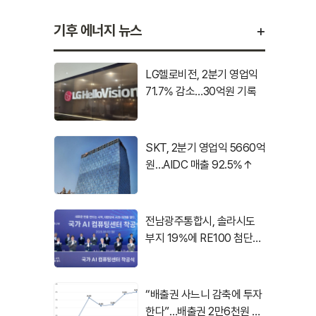
+
기후 에너지 뉴스
LG헬로비전, 2분기 영업익
71.7% 감소…30억원 기록
SKT, 2분기 영업익 5660억
원…AIDC 매출 92.5%↑
전남광주통합시, 솔라시도
부지 19%에 RE100 첨단산
업 유치
“배출권 사느니 감축에 투자
한다”…배출권 2만6천원 시