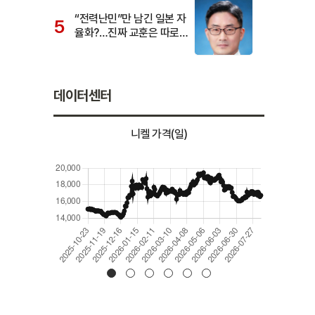
“전력난민”만 남긴 일본 자
율화?…진짜 교훈은 따로
있다
데이터센터
니켈 가격(일)