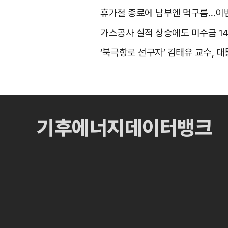
휴가철 종료에 남부엔 먹구름…이번
가스공사 실적 상승에도 미수금 1
‘북극항로 선구자’ 김태유 교수, 
기후에너지데이터뱅크