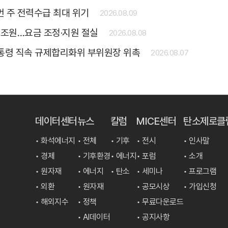
 주 전력수급 최대 위기
2026.08.09
4조원…요금 조정·지원 절실
2026.08.08
대통령 직속 규제합리화위 부위원장 위촉
2026.08.07
데이터센터
뉴스
칼럼
MICE센터
탄소제로클
• 화석에너지
• 전체
• 기후
• 전시
• 인사말
• 경제
• 기후환경
• 에너지
• 포럼
• 소개
• 원자재
• 에너지
• 탄소
• 세미나
• 프로그램
• 외환
• 원자재
• 공모시상
• 가입신청
• 해외지수
• 정책
• 무료다운로드
• AI데이터
• 공지사항