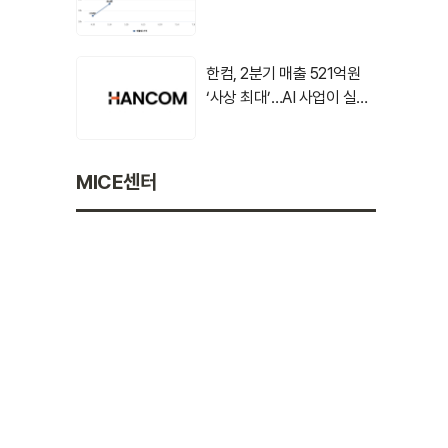
대, 기후테크 주목
한컴, 2분기 매출 521억원
‘사상 최대’…AI 사업이 실적
견인
MICE센터