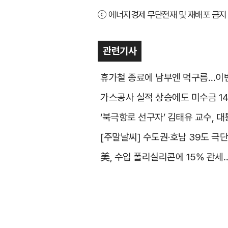
ⓒ 에너지경제 무단전재 및 재배포 금지 
관련기사
휴가철 종료에 남부엔 먹구름…이번
가스공사 실적 상승에도 미수금 1
‘북극항로 선구자’ 김태유 교수, 
[주말날씨] 수도권·호남 39도 극
美, 수입 폴리실리콘에 15% 관세