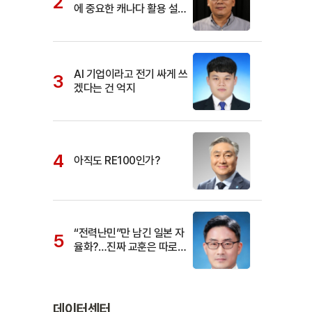
에 중요한 캐나다 활용 설명
서
AI 기업이라고 전기 싸게 쓰
겠다는 건 억지
아직도 RE100인가?
“전력난민”만 남긴 일본 자
율화?…진짜 교훈은 따로
있다
데이터센터