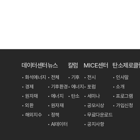
데이터센터
뉴스
칼럼
MICE센터
탄소제로클
• 화석에너지
• 전체
• 기후
• 전시
• 인사말
• 경제
• 기후환경
• 에너지
• 포럼
• 소개
• 원자재
• 에너지
• 탄소
• 세미나
• 프로그램
• 외환
• 원자재
• 공모시상
• 가입신청
• 해외지수
• 정책
• 무료다운로드
• AI데이터
• 공지사항