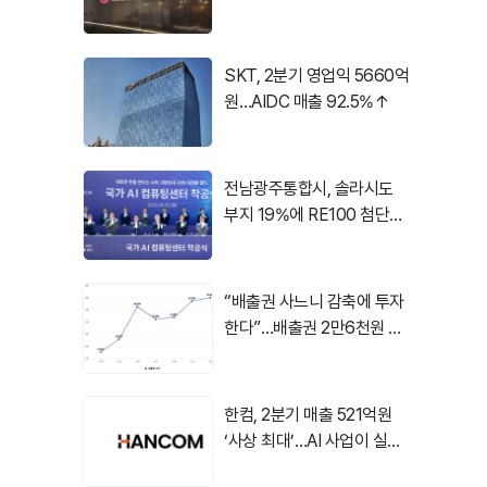
SKT, 2분기 영업익 5660억
원…AIDC 매출 92.5%↑
전남광주통합시, 솔라시도
부지 19%에 RE100 첨단산
업 유치
“배출권 사느니 감축에 투자
한다”…배출권 2만6천원 시
대, 기후테크 주목
한컴, 2분기 매출 521억원
‘사상 최대’…AI 사업이 실적
견인