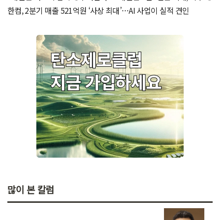
주목[이슈분석]
한컴, 2분기 매출 521억원 ‘사상 최대’…AI 사업이 실적 견인
많이 본 칼럼