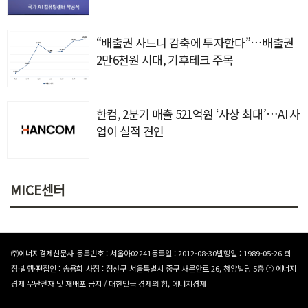
“배출권 사느니 감축에 투자한다”…배출권
2만6천원 시대, 기후테크 주목
한컴, 2분기 매출 521억원 ‘사상 최대’…AI 사
업이 실적 견인
MICE센터
㈜에너지경제신문사
등록번호 : 서울아02241
등록일 : 2012-08-30
발행일 : 1989-05-26
회
장·발행·편집인 : 송용희
사장 : 정선구
서울특별시 중구 새문안로 26, 청양빌딩 5층
ⓒ 에너지
경제 무단전재 및 재배포 금지 / 대한민국 경제의 힘, 에너지경제