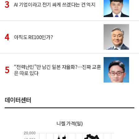
AI 기업이라고 전기 싸게 쓰겠다는 건 억지
아직도 RE100인가?
“전력난민”만 남긴 일본 자율화?…진짜 교훈
은 따로 있다
데이터센터
니켈 가격(일)