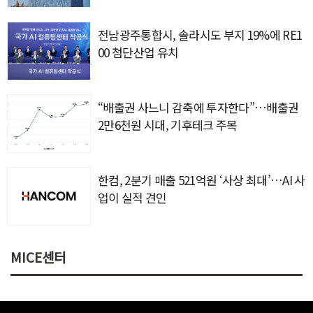
전남광주통합시, 솔라시도 부지 19%에 RE1
00 첨단산업 유치
“배출권 사느니 감축에 투자한다”…배출권
2만6천원 시대, 기후테크 주목
한컴, 2분기 매출 521억원 ‘사상 최대’…AI 사
업이 실적 견인
MICE센터