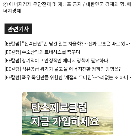
ⓒ 에너지경제 무단전재 및 재배포 금지 / 대한민국 경제의 힘, 에
너지경제
관련기사
[EE칼럼] “전력난민”만 남긴 일본 자율화?…진짜 교훈은 따로 있다
[EE칼럼] 수소산업의 르네상스를 꿈꾸며
[EE칼럼] 장기적이고 안정적인 에너지 정책이 필요하다
[EE칼럼] 석유공급 위기가 몰고 올 에너지전환 정책의 방향은?
[EE칼럼] 폭우·폭염만큼 위험한 ‘계절의 무너짐’--소리없는 또 하나의
기후재난