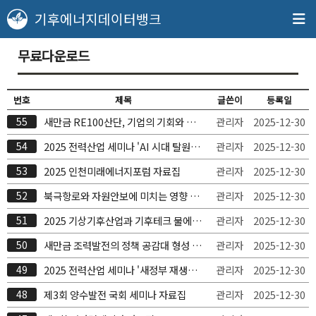
기후에너지데이터뱅크
무료다운로드
번호
제목
글쓴이
등록일
55
새만금 RE100산단, 기업의 기회와 도
관리자
2025-12-30
전 국회세미나 자료집
54
2025 전력산업 세미나 'AI 시대 탈원전
관리자
2025-12-30
탈가스 정책의 문제점과 개선방안' 자료
53
2025 인천미래에너지포럼 자료집
관리자
2025-12-30
집
52
북극항로와 자원안보에 미치는 영향 국
관리자
2025-12-30
회세미나 자료집
51
2025 기상기후산업과 기후테크 물에너
관리자
2025-12-30
지 세미나 자료집
50
새만금 조력발전의 정책 공감대 형성 및
관리자
2025-12-30
당위성 확보를 위한 국회세미나 자료집
49
2025 전력산업 세미나 '새정부 재생에
관리자
2025-12-30
너지 보급 확대를 위한 에너지정책 거버
48
제3회 양수발전 국회 세미나 자료집
관리자
2025-12-30
넌스 방향성' 자료집